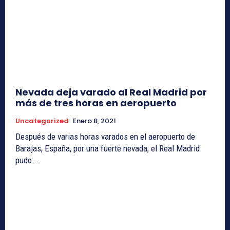
Nevada deja varado al Real Madrid por
más de tres horas en aeropuerto
Uncategorized
Enero 8, 2021
Después de varias horas varados en el aeropuerto de
Barajas, España, por una fuerte nevada, el Real Madrid
pudo...