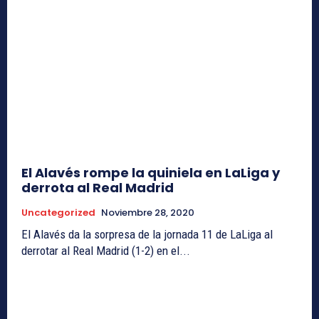
El Alavés rompe la quiniela en LaLiga y
derrota al Real Madrid
Uncategorized
Noviembre 28, 2020
El Alavés da la sorpresa de la jornada 11 de LaLiga al
derrotar al Real Madrid (1-2) en el...