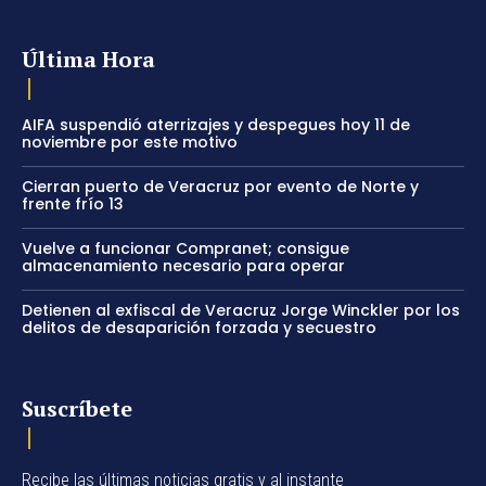
Última Hora
AIFA suspendió aterrizajes y despegues hoy 11 de
noviembre por este motivo
Cierran puerto de Veracruz por evento de Norte y
frente frío 13
Vuelve a funcionar Compranet; consigue
almacenamiento necesario para operar
Detienen al exfiscal de Veracruz Jorge Winckler por los
delitos de desaparición forzada y secuestro
Suscríbete
Recibe las últimas noticias gratis y al instante