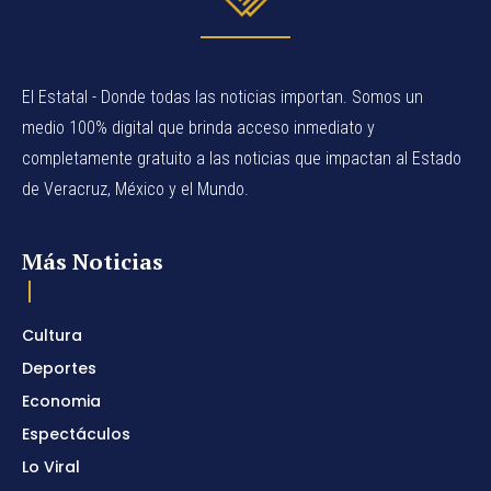
El Estatal - Donde todas las noticias importan. Somos un
medio 100% digital que brinda acceso inmediato y
completamente gratuito a las noticias que impactan al Estado
de Veracruz, México y el Mundo.
Más Noticias
Cultura
Deportes
Economia
Espectáculos
Lo Viral