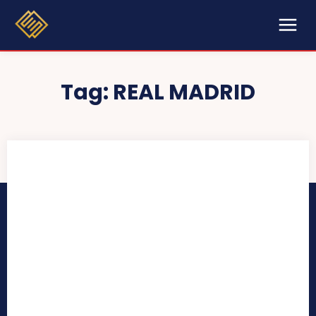
Tag:
REAL MADRID