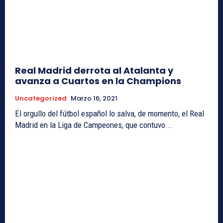
Real Madrid derrota al Atalanta y
avanza a Cuartos en la Champions
Uncategorized
Marzo 16, 2021
El orgullo del fútbol español lo salva, de momento, el Real
Madrid en la Liga de Campeones, que contuvo...