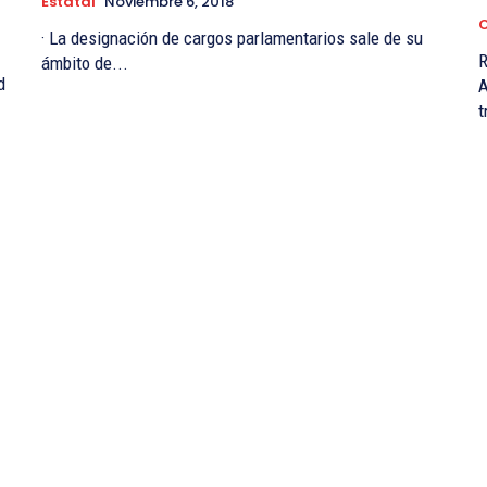
Estatal
Noviembre 6, 2018
C
· La designación de cargos parlamentarios sale de su
Regi
ámbito de...
d
A
t