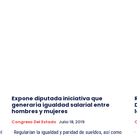
Expone diputada iniciativa que
generaría igualdad salarial entre
hombres y mujeres
Congreso Del Estado
Julio 18, 2019
C
el
· Regularían la igualdad y paridad de sueldos, así como
· Programarán reunión con la Comisión Permanente para