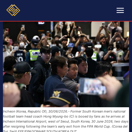
Incheon (Korea, Republic Of), 30/06/2026.- Former South Korean men's national
football team head coach Hong Myung-bo (C) is booed by fans as he arrives at
Incheon International Airport, west of Seoul, South Korea, 30 June 2026, two days
after resigning following the team's early exit from the FIFA World Cup. (Corea del
Sur, Seúl) EFE/EPA/YONHAP SOUTH KOREA OUT