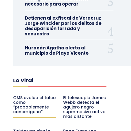
necesario para operar
Detienen al exfiscal de Veracruz
Jorge Winckler por los delitos de
desaparición forzada y
secuestro
Huracán Agatha alerta al
municipio de Playa Vicente
Lo Viral
OMS evalúa el talco
El telescopio James
como
Webb detecta el
“probablemente
agujero negro
cancerígeno”
supermasivo activo
más distante
Twitter prueba la
Papa Francisco