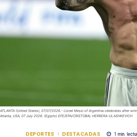
ATLANTA (United States), 07/07/2026.- Lionel Messi of Argentina celebrates after win
Atlanta, USA, 07 July 2026. (Egipto) EFE/EPA/CRISTOBAL HERRERA-ULASHKEVICH
DEPORTES
DESTACADAS
1
min.
lectu