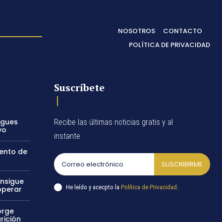
NOSOTROS
CONTACTO
POLÍTICA DE PRIVACIDAD
Suscríbete
egues
Recibe las últimas noticias gratis y al
vo
instante
vento de
SUSCRIBIRME
onsigue
He leído y acecpto la
Política de Privacidad
.
operar
orge
rición