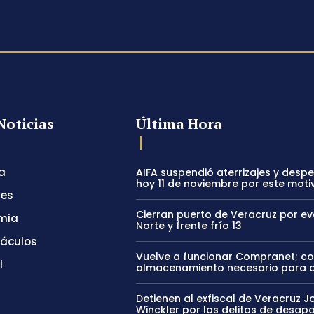
Noticias
Última Hora
a
AIFA suspendió aterrizajes y desp
hoy 11 de noviembre por este moti
tes
Cierran puerto de Veracruz por e
mia
Norte y frente frío 13
táculos
Vuelve a funcionar Compranet; c
l
almacenamiento necesario para 
Detienen al exfiscal de Veracruz J
Winckler por los delitos de desapa