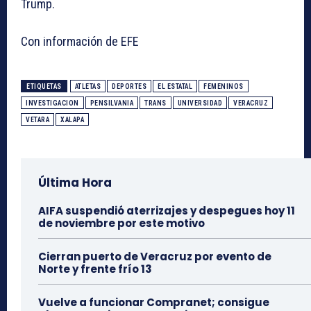
Trump.
Con información de EFE
ETIQUETAS
ATLETAS
DEPORTES
EL ESTATAL
FEMENINOS
INVESTIGACION
PENSILVANIA
TRANS
UNIVERSIDAD
VERACRUZ
VETARA
XALAPA
Última Hora
AIFA suspendió aterrizajes y despegues hoy 11
de noviembre por este motivo
Cierran puerto de Veracruz por evento de
Norte y frente frío 13
Vuelve a funcionar Compranet; consigue