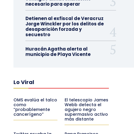
necesario para operar
Detienen al exfiscal de Veracruz
Jorge Winckler por los delitos de
desaparición forzada y
secuestro
Huracán Agatha alerta al
municipio de Playa Vicente
Lo Viral
OMS evalúa el talco
El telescopio James
como
Webb detecta el
“probablemente
agujero negro
cancerígeno”
supermasivo activo
más distante
Twitter prueba la
Papa Francisco