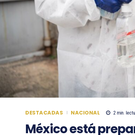
DESTACADAS
NACIONAL
2
min.
lect
México está prepa