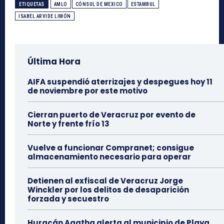
ETIQUETAS
AMLO
CÓNSUL DE MEXICO
ESTAMBUL
ISABEL ARVIDE LIMÓN
Última Hora
AIFA suspendió aterrizajes y despegues hoy 11
de noviembre por este motivo
Cierran puerto de Veracruz por evento de
Norte y frente frío 13
Vuelve a funcionar Compranet; consigue
almacenamiento necesario para operar
Detienen al exfiscal de Veracruz Jorge
Winckler por los delitos de desaparición
forzada y secuestro
Huracán Agatha alerta al municipio de Playa