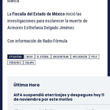
blanca.
La
Fiscalía del Estado de México
inició las
investigaciones para esclarecer la muerte de
Acinorev Esthefania Delgado Jiménez.
Con información de Radio Fórmula
ETIQUETAS
BUUU
EL ESTATAL
ENCUENTRAN
INFLUENCER
PELO
VERACRUZ
XALAPA
Última Hora
AIFA suspendió aterrizajes y despegues hoy 11
de noviembre por este motivo