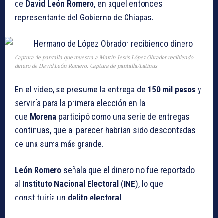
de
David León Romero
, en aquel entonces
representante del Gobierno de Chiapas.
Captura de pantalla que muestra a Martín Jesús López Obrador recibiendo
dinero de David León Romero. Captura de pantalla/Latinus
En el video, se presume la entrega de
150 mil pesos
y
serviría para la primera elección en la
que
Morena
participó como una serie de entregas
continuas, que al parecer habrían sido descontadas
de una suma más grande.
León Romero
señala que el dinero no fue reportado
al
Instituto Nacional Electoral
(
INE
), lo que
constituiría un
delito
electoral
.