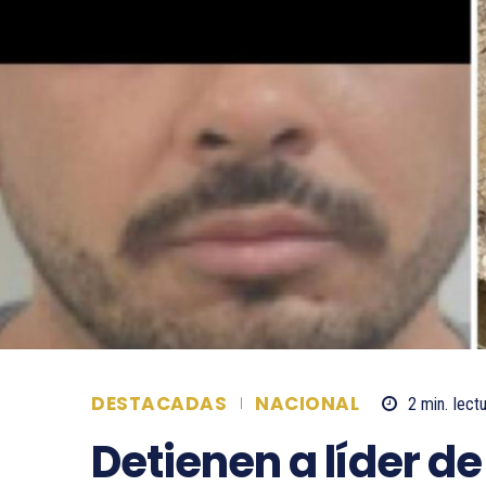
DESTACADAS
NACIONAL
2
min.
lect
Detienen a líder de