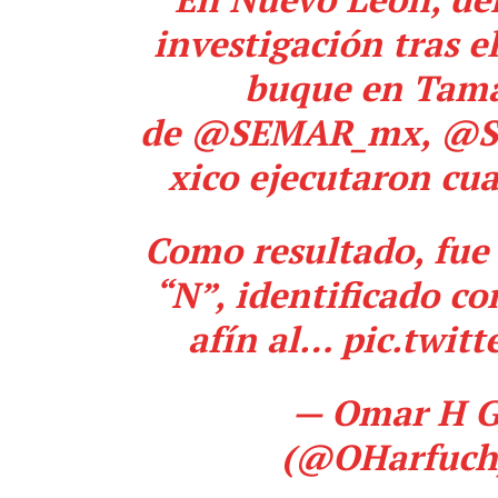
investigación tras 
buque en Tama
de
@SEMAR_mx
,
@S
xico
ejecutaron cua
Como resultado, fue
“N”, identificado co
afín al…
pic.twit
— Omar H G
(@OHarfuc