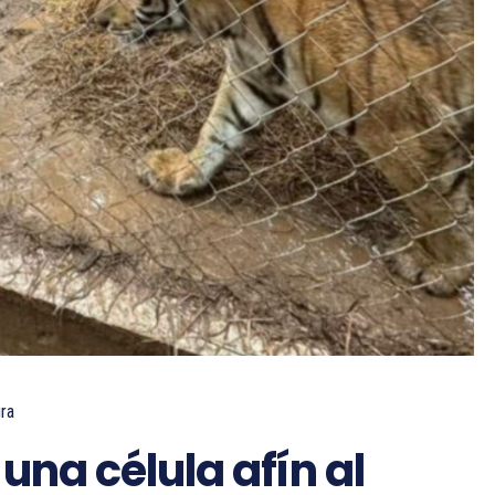
ura
 una célula afín al