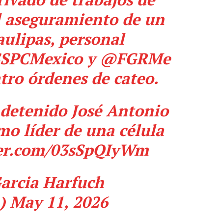
el aseguramiento de un
ulipas, personal
SPCMexico
y
@FGRMe
tro órdenes de cateo.
 detenido José Antonio
mo líder de una célula
ter.com/03sSpQIyWm
arcia Harfuch
h)
May 11, 2026