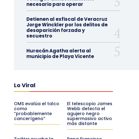
necesario para operar
Detienen al exfiscal de Veracruz
Jorge Winckler por los delitos de
desaparición forzada y
secuestro
Huracán Agatha alerta al
municipio de Playa Vicente
Lo Viral
OMS evalúa el talco
El telescopio James
como
Webb detecta el
“probablemente
agujero negro
cancerígeno”
supermasivo activo
más distante
Twitter prueba la
Papa Francisco