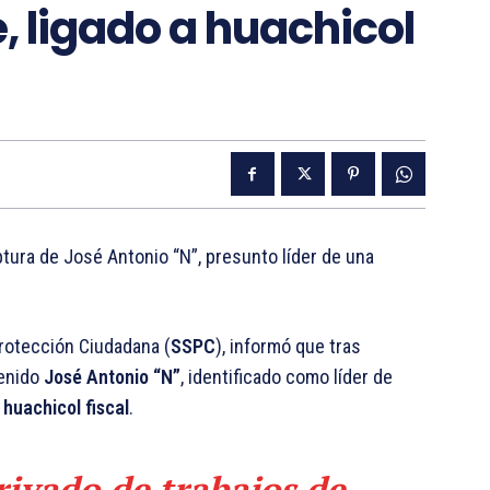
, ligado a huachicol
ptura de José Antonio “N”, presunto líder de una
Protección Ciudadana (
SSPC
), informó que tras
enido
José Antonio “N”
, identificado como líder de
huachicol fiscal
.
ivado de trabajos de