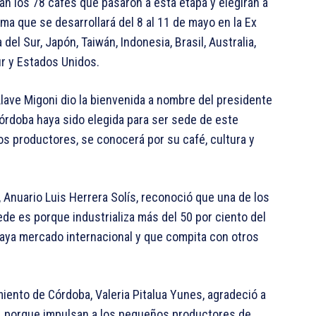
án los 78 cafés que pasaron a esta etapa y elegirán a
sma que se desarrollará del 8 al 11 de mayo en la Ex
el Sur, Japón, Taiwán, Indonesia, Brasil, Australia,
ur y Estados Unidos.
 Llave Migoni dio la bienvenida a nombre del presidente
Córdoba haya sido elegida para ser sede de este
s productores, se conocerá por su café, cultura y
 Anuario Luis Herrera Solís, reconoció que una de los
e es porque industrializa más del 50 por ciento del
aya mercado internacional y que compita con otros
iento de Córdoba, Valeria Pitalua Yunes, agradeció a
, porque impulsan a los pequeños productores de