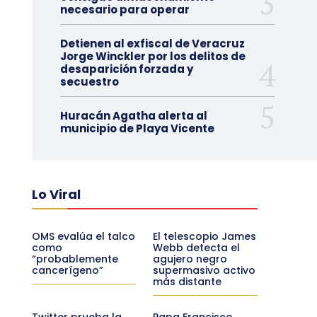
necesario para operar
Detienen al exfiscal de Veracruz
Jorge Winckler por los delitos de
desaparición forzada y
secuestro
Huracán Agatha alerta al
municipio de Playa Vicente
Lo Viral
OMS evalúa el talco
El telescopio James
como
Webb detecta el
“probablemente
agujero negro
cancerígeno”
supermasivo activo
más distante
Twitter prueba la
Papa Francisco