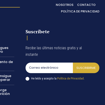
NOSOTROS
CONTACTO
POLÍTICA DE PRIVACIDAD
Suscríbete
egues
Recibe las últimas noticias gratis y al
vo
instante
vento de
SUSCRIBIRME
onsigue
He leído y acecpto la
Política de Privacidad
.
operar
orge
rición