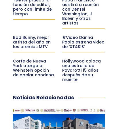
función de editar,
asistirá a reunión
pero con límite de
con Denzel
tiempo
Washington, J
Balvin y otros
artistas
Bad Bunny, mejor
#Video Danna
artista del año en
Paola estrena video
los premios MTV
de ‘XT4S1S’
Corte de Nueva
Hollywood coloca
York otorga a
una estrella de
Weinstein opción
Pavarotti 15 años
de apelar condena
después de su
muerte
Noticias Relacionadas