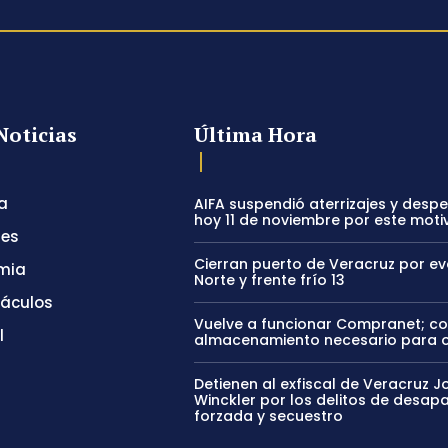
Noticias
Última Hora
a
AIFA suspendió aterrizajes y desp
hoy 11 de noviembre por este moti
tes
Cierran puerto de Veracruz por e
mia
Norte y frente frío 13
táculos
Vuelve a funcionar Compranet; c
l
almacenamiento necesario para 
Detienen al exfiscal de Veracruz J
Winckler por los delitos de desapa
forzada y secuestro