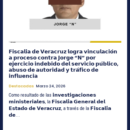
𝗙𝗶𝘀𝗰𝗮𝗹𝗶́𝗮 𝗱𝗲 𝗩𝗲𝗿𝗮𝗰𝗿𝘂𝘇 𝗹𝗼𝗴𝗿𝗮 𝘃𝗶𝗻𝗰𝘂𝗹𝗮𝗰𝗶𝗼́𝗻
𝗮 𝗽𝗿𝗼𝗰𝗲𝘀𝗼 𝗰𝗼𝗻𝘁𝗿𝗮 𝗝𝗼𝗿𝗴𝗲 “𝗡” 𝗽𝗼𝗿
𝗲𝗷𝗲𝗿𝗰𝗶𝗰𝗶𝗼 𝗶𝗻𝗱𝗲𝗯𝗶𝗱𝗼 𝗱𝗲𝗹 𝘀𝗲𝗿𝘃𝗶𝗰𝗶𝗼 𝗽𝘂́𝗯𝗹𝗶𝗰𝗼,
𝗮𝗯𝘂𝘀𝗼 𝗱𝗲 𝗮𝘂𝘁𝗼𝗿𝗶𝗱𝗮𝗱 𝘆 𝘁𝗿𝗮́𝗳𝗶𝗰𝗼 𝗱𝗲
𝗶𝗻𝗳𝗹𝘂𝗲𝗻𝗰𝗶𝗮
Destacadas
Marzo 24, 2026
Como resultado de las 𝗶𝗻𝘃𝗲𝘀𝘁𝗶𝗴𝗮𝗰𝗶𝗼𝗻𝗲𝘀
𝗺𝗶𝗻𝗶𝘀𝘁𝗲𝗿𝗶𝗮𝗹𝗲𝘀, la 𝗙𝗶𝘀𝗰𝗮𝗹𝗶́𝗮 𝗚𝗲𝗻𝗲𝗿𝗮𝗹 𝗱𝗲𝗹
𝗘𝘀𝘁𝗮𝗱𝗼 𝗱𝗲 𝗩𝗲𝗿𝗮𝗰𝗿𝘂𝘇, a través de la 𝗙𝗶𝘀𝗰𝗮𝗹𝗶́𝗮
𝗱𝗲...