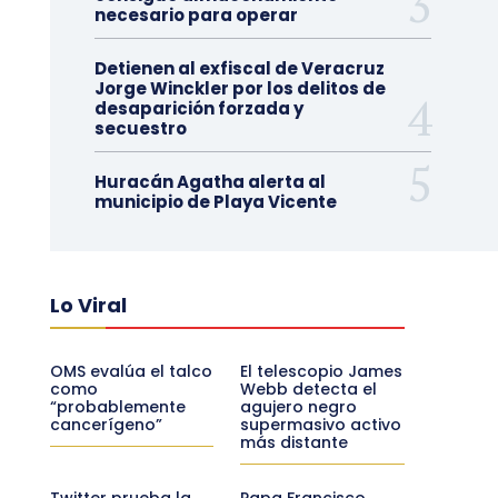
necesario para operar
Detienen al exfiscal de Veracruz
Jorge Winckler por los delitos de
desaparición forzada y
secuestro
Huracán Agatha alerta al
municipio de Playa Vicente
Lo Viral
OMS evalúa el talco
El telescopio James
como
Webb detecta el
“probablemente
agujero negro
cancerígeno”
supermasivo activo
más distante
Twitter prueba la
Papa Francisco