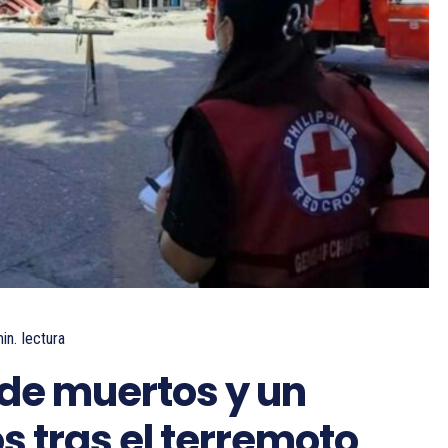
in.
lectura
 de muertos y un
s tras el terremoto