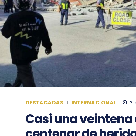
DESTACADAS
INTERNACIONAL
2
m
Casi una veintena
centenar de herido