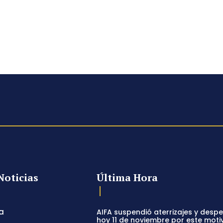
Noticias
Última Hora
a
AIFA suspendió aterrizajes y desp
hoy 11 de noviembre por este moti