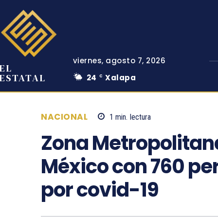
viernes, agosto 7, 2026
EL
ESTATAL
24
Xalapa
C
NACIONAL
1
min.
lectura
Zona Metropolitana
México con 760 pe
por covid-19