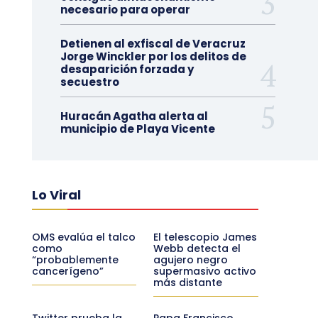
necesario para operar
Detienen al exfiscal de Veracruz
Jorge Winckler por los delitos de
desaparición forzada y
secuestro
Huracán Agatha alerta al
municipio de Playa Vicente
Lo Viral
OMS evalúa el talco
El telescopio James
como
Webb detecta el
“probablemente
agujero negro
cancerígeno”
supermasivo activo
más distante
Twitter prueba la
Papa Francisco