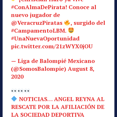
#ConAlmaDePirata
! Conoce al
nuevo jugador de
@VeracruzPiratas
, surgido del
#CampamentoLBM
.
#UnaNuevaOportunidad
pic.twitter.com/21zWYX0jOU
— Liga de Balompié Mexicano
(@SomosBalompie)
August 8,
2020
NOTICIAS… ANGEL REYNA AL
RESCATE POR LA AFILIACIÓN DE
LA SOCIEDAD DEPORTIVA