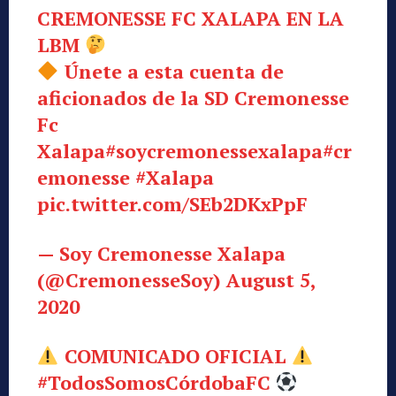
CREMONESSE FC XALAPA EN LA
LBM
Únete a esta cuenta de
aficionados de la SD Cremonesse
Fc
Xalapa
#soycremonessexalapa
#cr
emonesse
#Xalapa
pic.twitter.com/SEb2DKxPpF
— Soy Cremonesse Xalapa
(@CremonesseSoy)
August 5,
2020
COMUNICADO OFICIAL
#TodosSomosCórdobaFC