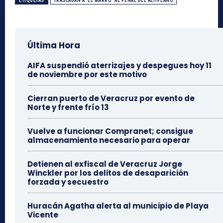
ETIQUETAS
TRASLADAN A ‘EL MARRO’ AL PENAL DEL ALTIPLANO
Última Hora
AIFA suspendió aterrizajes y despegues hoy 11
de noviembre por este motivo
Cierran puerto de Veracruz por evento de
Norte y frente frío 13
Vuelve a funcionar Compranet; consigue
almacenamiento necesario para operar
Detienen al exfiscal de Veracruz Jorge
Winckler por los delitos de desaparición
forzada y secuestro
Huracán Agatha alerta al municipio de Playa
Vicente