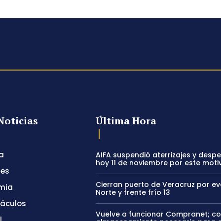
Noticias
Última Hora
a
AIFA suspendió aterrizajes y desp
hoy 11 de noviembre por este moti
tes
Cierran puerto de Veracruz por e
mia
Norte y frente frío 13
táculos
Vuelve a funcionar Compranet; c
l