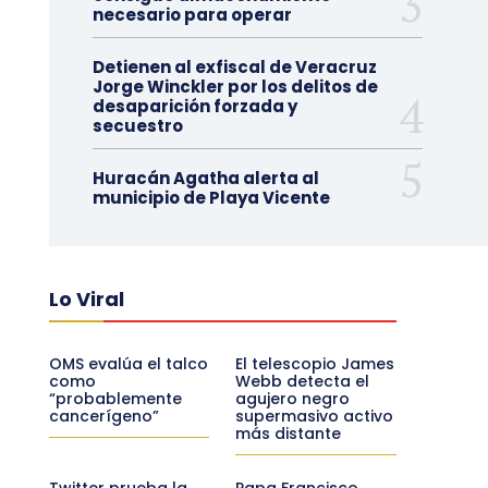
necesario para operar
Detienen al exfiscal de Veracruz
Jorge Winckler por los delitos de
desaparición forzada y
secuestro
Huracán Agatha alerta al
municipio de Playa Vicente
Lo Viral
OMS evalúa el talco
El telescopio James
como
Webb detecta el
“probablemente
agujero negro
cancerígeno”
supermasivo activo
más distante
Twitter prueba la
Papa Francisco