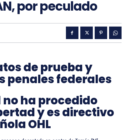
LAN, por peculado
atos de prueba y
s penales federales
al no ha procedido
ibertad y es directivo
añola OHL