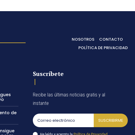
NOSOTROS
CONTACTO
POLÍTICA DE PRIVACIDAD
Suscríbete
egues
Recibe las últimas noticias gratis y al
vo
instante
vento de
SUSCRIBIRME
onsigue
He leído y acecpto la
Política de Privacidad
.