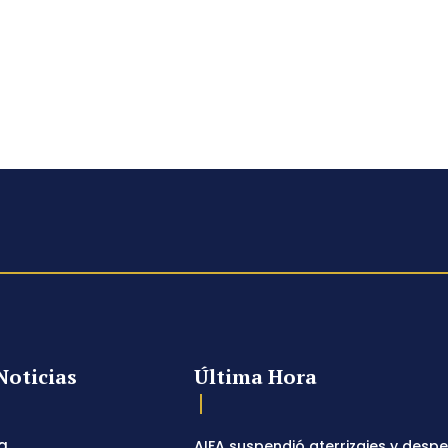
Noticias
Última Hora
a
AIFA suspendió aterrizajes y desp