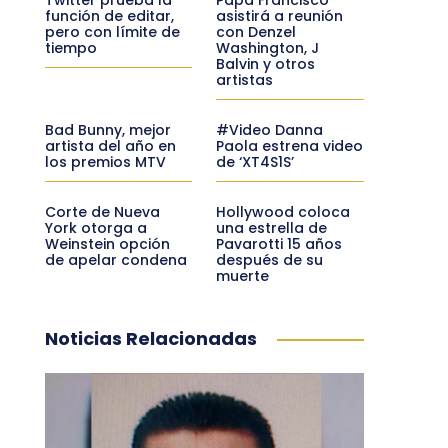
función de editar,
asistirá a reunión
pero con límite de
con Denzel
tiempo
Washington, J
Balvin y otros
artistas
Bad Bunny, mejor
#Video Danna
artista del año en
Paola estrena video
los premios MTV
de ‘XT4S1S’
Corte de Nueva
Hollywood coloca
York otorga a
una estrella de
Weinstein opción
Pavarotti 15 años
de apelar condena
después de su
muerte
Noticias Relacionadas