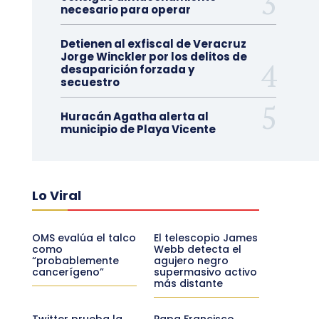
necesario para operar
Detienen al exfiscal de Veracruz
Jorge Winckler por los delitos de
desaparición forzada y
secuestro
Huracán Agatha alerta al
municipio de Playa Vicente
Lo Viral
OMS evalúa el talco
El telescopio James
como
Webb detecta el
“probablemente
agujero negro
cancerígeno”
supermasivo activo
más distante
Twitter prueba la
Papa Francisco