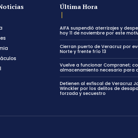
Noticias
Última Hora
a
AIFA suspendió aterrizajes y desp
hoy 11 de noviembre por este moti
tes
Cierran puerto de Veracruz por e
mia
Norte y frente frío 13
táculos
Vuelve a funcionar Compranet; c
l
almacenamiento necesario para 
Detienen al exfiscal de Veracruz J
Winckler por los delitos de desapa
forzada y secuestro