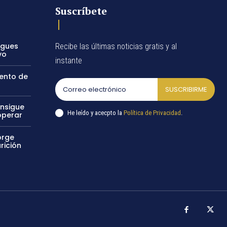
Suscríbete
egues
Recibe las últimas noticias gratis y al
vo
instante
vento de
SUSCRIBIRME
onsigue
He leído y acecpto la
Política de Privacidad
.
operar
orge
rición