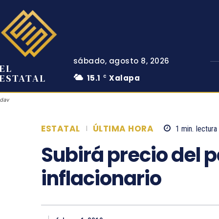
sábado, agosto 8, 2026
EL
ESTATAL
15.1
Xalapa
C
dav
ESTATAL
ÚLTIMA HORA
1
min.
lectura
Subirá precio del p
inflacionario