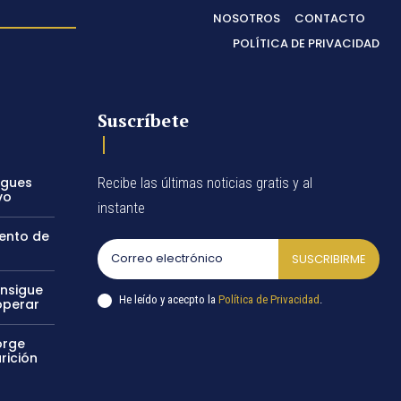
NOSOTROS
CONTACTO
POLÍTICA DE PRIVACIDAD
Suscríbete
egues
Recibe las últimas noticias gratis y al
vo
instante
vento de
SUSCRIBIRME
onsigue
He leído y acecpto la
Política de Privacidad
.
operar
orge
rición