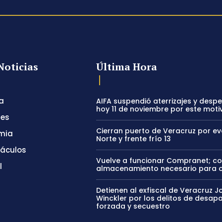
Noticias
Última Hora
a
AIFA suspendió aterrizajes y desp
hoy 11 de noviembre por este moti
tes
Cierran puerto de Veracruz por e
mia
Norte y frente frío 13
táculos
Vuelve a funcionar Compranet; c
l
almacenamiento necesario para 
Detienen al exfiscal de Veracruz J
Winckler por los delitos de desapa
forzada y secuestro