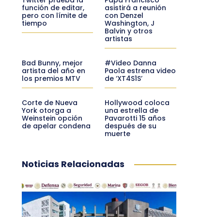
función de editar,
asistirá a reunión
pero con límite de
con Denzel
tiempo
Washington, J
Balvin y otros
artistas
Bad Bunny, mejor
#Video Danna
artista del año en
Paola estrena video
los premios MTV
de ‘XT4S1S’
Corte de Nueva
Hollywood coloca
York otorga a
una estrella de
Weinstein opción
Pavarotti 15 años
de apelar condena
después de su
muerte
Noticias Relacionadas