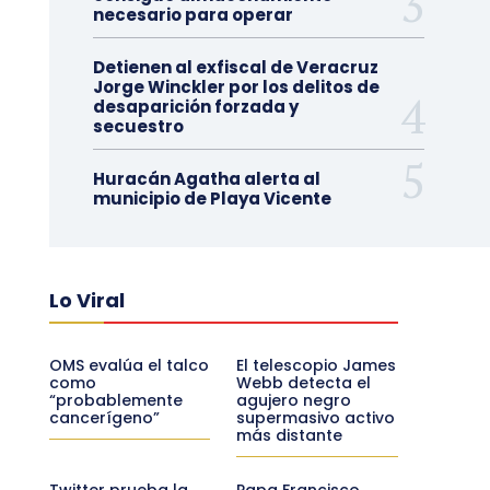
necesario para operar
Detienen al exfiscal de Veracruz
Jorge Winckler por los delitos de
desaparición forzada y
secuestro
Huracán Agatha alerta al
municipio de Playa Vicente
Lo Viral
OMS evalúa el talco
El telescopio James
como
Webb detecta el
“probablemente
agujero negro
cancerígeno”
supermasivo activo
más distante
Twitter prueba la
Papa Francisco