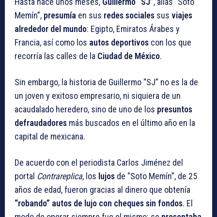
Hasta hace unos meses,
Guillermo “SJ”
, alías “Soto
Memín”,
presumía
en sus
redes sociales
sus
viajes
alrededor del mundo
: Egipto, Emiratos Árabes y
Francia, así como los
autos deportivos
con los que
recorría las calles de la
Ciudad de México
.
Sin embargo, la historia de Guillermo “SJ” no es la de
un joven y exitoso empresario, ni siquiera de un
acaudalado heredero, sino de uno de los
presuntos
defraudadores
más buscados en el último año en la
capital de mexicana.
De acuerdo con el periodista Carlos Jiménez del
portal
Contrareplica
, los
lujos
de “Soto Memín”, de 25
años de edad, fueron gracias al dinero que obtenía
“robando” autos de lujo con cheques sin fondos
. El
modo de operar siempre fue el mismo: se
presentaba