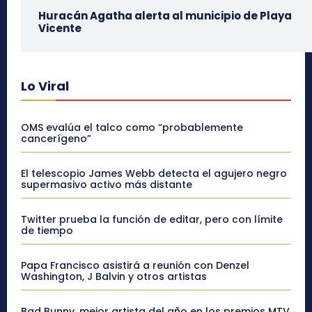
Huracán Agatha alerta al municipio de Playa
Vicente
Lo Viral
OMS evalúa el talco como “probablemente
cancerígeno”
El telescopio James Webb detecta el agujero negro
supermasivo activo más distante
Twitter prueba la función de editar, pero con límite
de tiempo
Papa Francisco asistirá a reunión con Denzel
Washington, J Balvin y otros artistas
Bad Bunny, mejor artista del año en los premios MTV