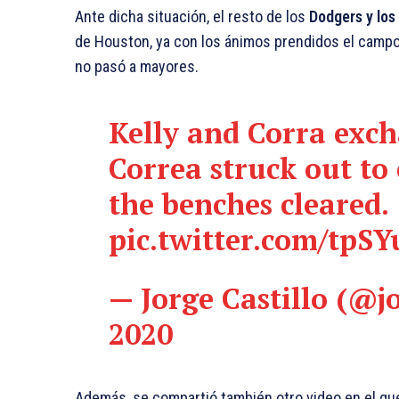
Ante dicha situación, el resto de los
Dodgers y los
de Houston, ya con los ánimos prendidos el campo 
no pasó a mayores.
Kelly and Corra exc
Correa struck out to
the benches cleared.
pic.twitter.com/tpS
— Jorge Castillo (@j
2020
Además, se compartió también otro video en el que 