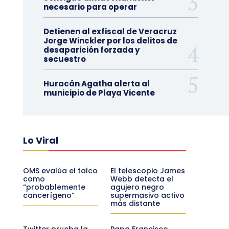
necesario para operar
Detienen al exfiscal de Veracruz
Jorge Winckler por los delitos de
desaparición forzada y
secuestro
Huracán Agatha alerta al
municipio de Playa Vicente
Lo Viral
OMS evalúa el talco
El telescopio James
como
Webb detecta el
“probablemente
agujero negro
cancerígeno”
supermasivo activo
más distante
Twitter prueba la
Papa Francisco