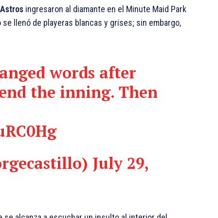
 Astros
ingresaron al diamante en el Minute Maid Park
se llenó de playeras blancas y grises; sin embargo,
hanged words after
 end the inning. Then
YuRC0Hg
orgecastillo)
July 29,
se alcanza a escuchar un insulto al interior del