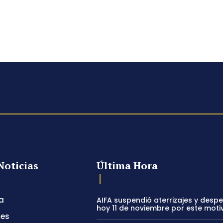
Noticias
Última Hora
a
AIFA suspendió aterrizajes y desp
hoy 11 de noviembre por este moti
tes