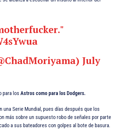
motherfucker."
rW4sYwua
(@ChadMoriyama)
July
o para los
Astros como para los Dodgers.
en una Serie Mundial, pues días después que los
aron más sobre un supuesto robo de señales por parte
cado a sus bateadores con golpes al bote de basura.