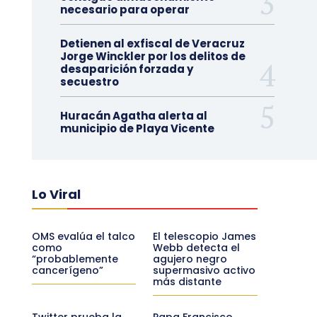
necesario para operar
Detienen al exfiscal de Veracruz
Jorge Winckler por los delitos de
desaparición forzada y
secuestro
Huracán Agatha alerta al
municipio de Playa Vicente
Lo Viral
OMS evalúa el talco
El telescopio James
como
Webb detecta el
“probablemente
agujero negro
cancerígeno”
supermasivo activo
más distante
Twitter prueba la
Papa Francisco