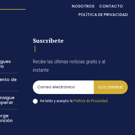
NOSOTROS
CONTACTO
POLÍTICA DE PRIVACIDAD
Suscríbete
egues
Recibe las últimas noticias gratis y al
vo
instante
vento de
SUSCRIBIRME
onsigue
He leído y acecpto la
Política de Privacidad
.
operar
orge
rición