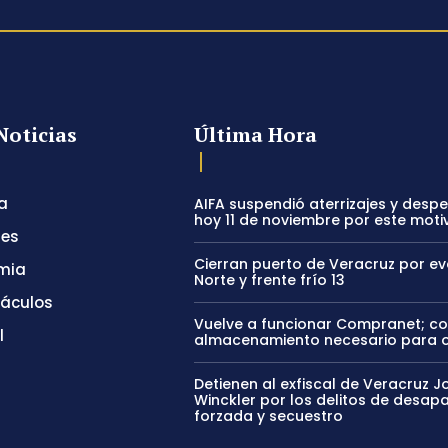
Noticias
Última Hora
a
AIFA suspendió aterrizajes y desp
hoy 11 de noviembre por este moti
tes
Cierran puerto de Veracruz por e
mia
Norte y frente frío 13
táculos
Vuelve a funcionar Compranet; c
l
almacenamiento necesario para 
Detienen al exfiscal de Veracruz J
Winckler por los delitos de desapa
forzada y secuestro