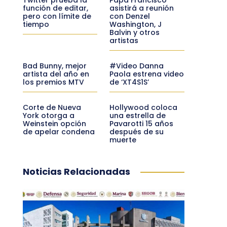
función de editar,
asistirá a reunión
pero con límite de
con Denzel
tiempo
Washington, J
Balvin y otros
artistas
Bad Bunny, mejor
#Video Danna
artista del año en
Paola estrena video
los premios MTV
de ‘XT4S1S’
Corte de Nueva
Hollywood coloca
York otorga a
una estrella de
Weinstein opción
Pavarotti 15 años
de apelar condena
después de su
muerte
Noticias Relacionadas