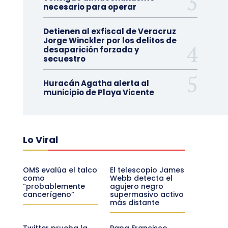
necesario para operar
Detienen al exfiscal de Veracruz
Jorge Winckler por los delitos de
desaparición forzada y
secuestro
Huracán Agatha alerta al
municipio de Playa Vicente
Lo Viral
OMS evalúa el talco
El telescopio James
como
Webb detecta el
“probablemente
agujero negro
cancerígeno”
supermasivo activo
más distante
Twitter prueba la
Papa Francisco