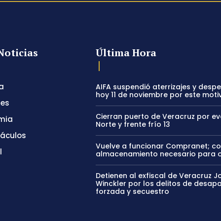
Noticias
Última Hora
a
AIFA suspendió aterrizajes y desp
hoy 11 de noviembre por este moti
tes
Cierran puerto de Veracruz por e
mia
Norte y frente frío 13
táculos
Vuelve a funcionar Compranet; c
l
almacenamiento necesario para 
Detienen al exfiscal de Veracruz J
Winckler por los delitos de desapa
forzada y secuestro