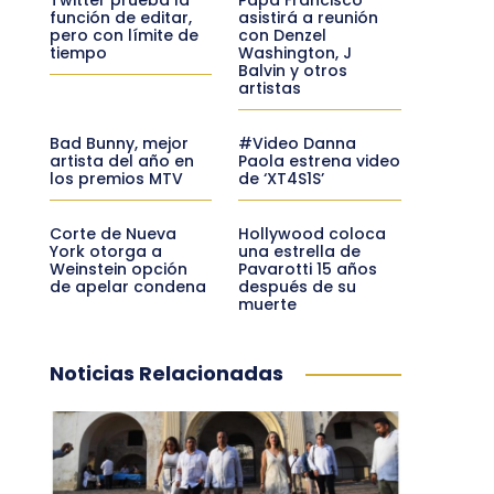
función de editar,
asistirá a reunión
pero con límite de
con Denzel
tiempo
Washington, J
Balvin y otros
artistas
Bad Bunny, mejor
#Video Danna
artista del año en
Paola estrena video
los premios MTV
de ‘XT4S1S’
Corte de Nueva
Hollywood coloca
York otorga a
una estrella de
Weinstein opción
Pavarotti 15 años
de apelar condena
después de su
muerte
Noticias Relacionadas