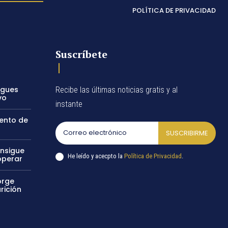
POLÍTICA DE PRIVACIDAD
Suscríbete
egues
Recibe las últimas noticias gratis y al
vo
instante
vento de
SUSCRIBIRME
onsigue
He leído y acecpto la
Política de Privacidad
.
operar
orge
rición