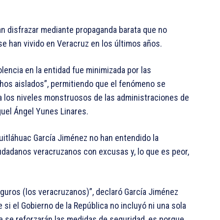
an disfrazar mediante propaganda barata que no
se han vivido en Veracruz en los últimos años.
lencia en la entidad fue minimizada por las
chos aislados”, permitiendo que el fenómeno se
a los niveles monstruosos de las administraciones de
guel Ángel Yunes Linares.
uitláhuac García Jiménez no han entendido la
iudadanos veracruzanos con excusas y, lo que es peor,
uros (los veracruzanos)”, declaró García Jiménez
 si el Gobierno de la República no incluyó ni una sola
que se reforzarán las medidas de seguridad, es porque