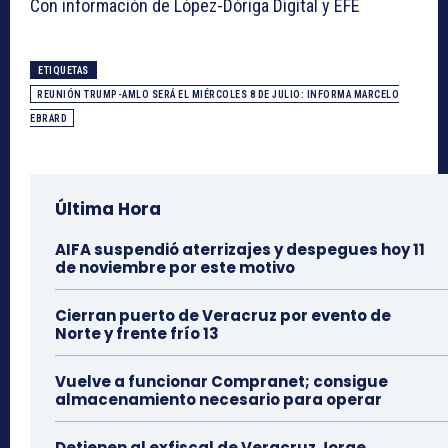
Con información de López-Dóriga Digital y EFE
ETIQUETAS
REUNIÓN TRUMP-AMLO SERÁ EL MIÉRCOLES 8 DE JULIO: INFORMA MARCELO
EBRARD
Última Hora
AIFA suspendió aterrizajes y despegues hoy 11
de noviembre por este motivo
Cierran puerto de Veracruz por evento de
Norte y frente frío 13
Vuelve a funcionar Compranet; consigue
almacenamiento necesario para operar
Detienen al exfiscal de Veracruz Jorge