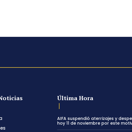
Noticias
Última Hora
a
AIFA suspendió aterrizajes y desp
hoy 11 de noviembre por este moti
tes