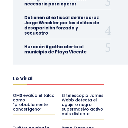
necesario para operar
Detienen al exfiscal de Veracruz
Jorge Winckler por los delitos de
desaparición forzada y
secuestro
Huracán Agatha alerta al
municipio de Playa Vicente
Lo Viral
OMS evalúa el talco
El telescopio James
como
Webb detecta el
“probablemente
agujero negro
cancerígeno”
supermasivo activo
más distante
Twitter prueba la
Papa Francisco