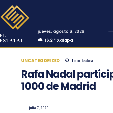
jueves, agosto 6, 2026
EL
ESTATAL
16.2
Xalapa
C
UNCATEGORIZED
1
min.
lectura
Rafa Nadal partici
1000 de Madrid
julio 7, 2020