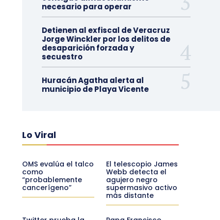
necesario para operar
Detienen al exfiscal de Veracruz
Jorge Winckler por los delitos de
desaparición forzada y
secuestro
Huracán Agatha alerta al
municipio de Playa Vicente
Lo Viral
OMS evalúa el talco
El telescopio James
como
Webb detecta el
“probablemente
agujero negro
cancerígeno”
supermasivo activo
más distante
Twitter prueba la
Papa Francisco