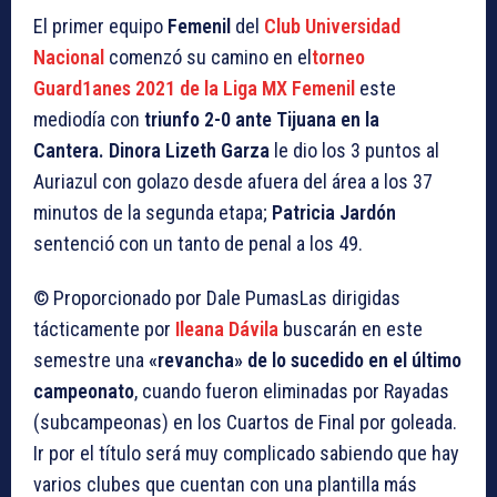
El primer equipo
Femenil
del
Club Universidad
Nacional
comenzó su camino en el
torneo
Guard1anes 2021 de la Liga MX Femenil
este
mediodía con
triunfo 2-0 ante Tijuana en la
Cantera.
Dinora Lizeth Garza
le dio los 3 puntos al
Auriazul con golazo desde afuera del área a los 37
minutos de la segunda etapa;
Patricia Jardón
sentenció con un tanto de penal a los 49.
© Proporcionado por Dale Pumas
Las dirigidas
tácticamente por
Ileana Dávila
buscarán en este
semestre una
«revancha» de lo sucedido en el último
campeonato
, cuando fueron eliminadas por Rayadas
(subcampeonas) en los Cuartos de Final por goleada.
Ir por el título será muy complicado sabiendo que hay
varios clubes que cuentan con una plantilla más