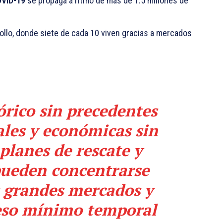
VID-19
se propaga a ritmo de más de 1.5 millones de
rollo, donde siete de cada 10 viven gracias a mercados
rico sin precedentes
ales y económicas sin
planes de rescate y
pueden concentrarse
 grandes mercados y
eso mínimo
temporal