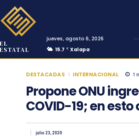
jueves, agosto 6, 2026
EL
ESTATAL
15.7
Xalapa
C
DESTACADAS
INTERNACIONAL
1
m
Propone ONU ingre
COVID-19; en esto 
julio 23, 2020