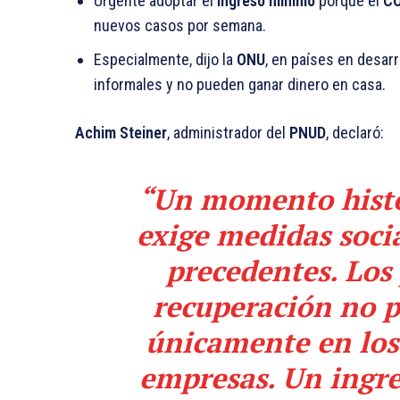
Urgente adoptar el
ingreso mínimo
porque el
CO
nuevos casos por semana.
Especialmente, dijo la
ONU
, en países en desar
informales y no pueden ganar dinero en casa.
Achim Steiner
, administrador del
PNUD
, declaró:
“Un momento histó
exige medidas soci
precedentes. Los 
recuperación no 
únicamente en los
empresas. Un
ingr