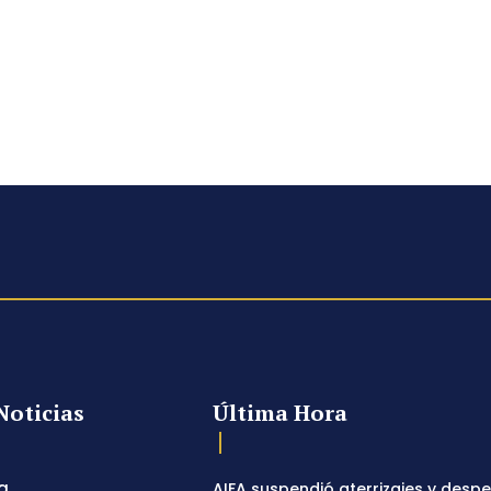
Noticias
Última Hora
a
AIFA suspendió aterrizajes y desp