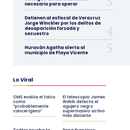
necesario para operar
Detienen al exfiscal de Veracruz
Jorge Winckler por los delitos de
desaparición forzada y
secuestro
Huracán Agatha alerta al
municipio de Playa Vicente
Lo Viral
OMS evalúa el talco
El telescopio James
como
Webb detecta el
“probablemente
agujero negro
cancerígeno”
supermasivo activo
más distante
Twitter prueba la
Papa Francisco