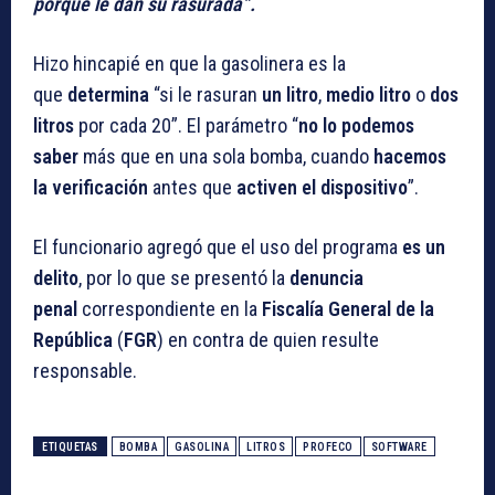
porque le dan su rasurada”.
Hizo hincapié en que la gasolinera es la
que
determina
“si le rasuran
un litro
,
medio litro
o
dos
litros
por cada 20”. El parámetro “
no lo podemos
saber
más que en una sola bomba, cuando
hacemos
la verificación
antes que
activen el dispositivo
”.
El funcionario agregó que el uso del programa
es un
delito
, por lo que se presentó la
denuncia
penal
correspondiente en la
Fiscalía General de la
República
(
FGR
) en contra de quien resulte
responsable.
ETIQUETAS
BOMBA
GASOLINA
LITROS
PROFECO
SOFTWARE