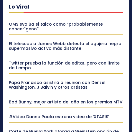
Lo Viral
OMS evalúa el talco como “probablemente
cancerígeno”
El telescopio James Webb detecta el agujero negro
supermasivo activo más distante
Twitter prueba la función de editar, pero con límite
de tiempo
Papa Francisco asistirá a reunión con Denzel
Washington, J Balvin y otros artistas
Bad Bunny, mejor artista del año en los premios MTV
#Video Danna Paola estrena video de ‘XT4S1S’
Corte de Nueva York otorga a Weinstein opción de