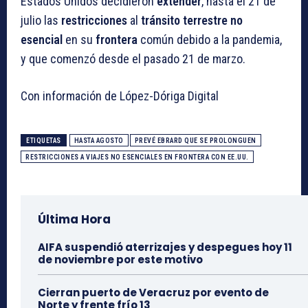
Estados Unidos decidieron
extender
, hasta el 21 de
julio las
restricciones
al
tránsito terrestre no
esencial
en su
frontera
común debido a la pandemia,
y que comenzó desde el pasado 21 de marzo.
Con información de López-Dóriga Digital
ETIQUETAS
HASTA AGOSTO
PREVÉ EBRARD QUE SE PROLONGUEN
RESTRICCIONES A VIAJES NO ESENCIALES EN FRONTERA CON EE.UU.
Última Hora
AIFA suspendió aterrizajes y despegues hoy 11
de noviembre por este motivo
Cierran puerto de Veracruz por evento de
Norte y frente frío 13