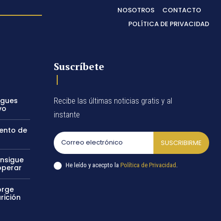
NOSOTROS
CONTACTO
POLÍTICA DE PRIVACIDAD
Suscríbete
egues
Recibe las últimas noticias gratis y al
vo
instante
vento de
SUSCRIBIRME
onsigue
He leído y acecpto la
Política de Privacidad
.
operar
orge
rición