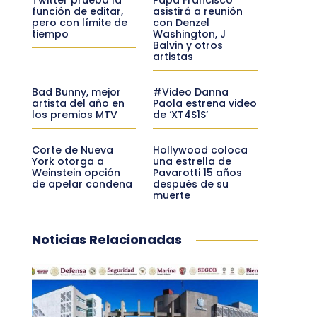
función de editar,
asistirá a reunión
pero con límite de
con Denzel
tiempo
Washington, J
Balvin y otros
artistas
Bad Bunny, mejor
#Video Danna
artista del año en
Paola estrena video
los premios MTV
de ‘XT4S1S’
Corte de Nueva
Hollywood coloca
York otorga a
una estrella de
Weinstein opción
Pavarotti 15 años
de apelar condena
después de su
muerte
Noticias Relacionadas