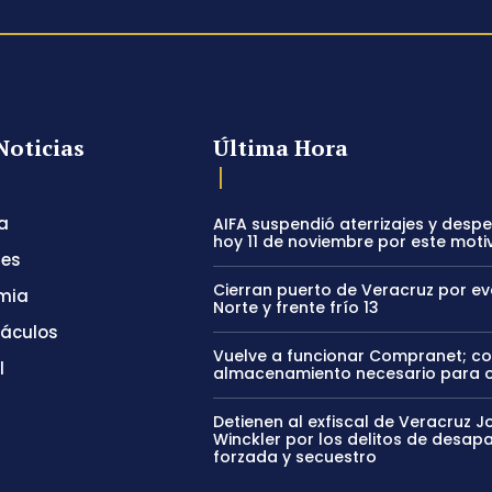
Noticias
Última Hora
a
AIFA suspendió aterrizajes y desp
hoy 11 de noviembre por este moti
tes
Cierran puerto de Veracruz por e
mia
Norte y frente frío 13
táculos
Vuelve a funcionar Compranet; c
l
almacenamiento necesario para 
Detienen al exfiscal de Veracruz J
Winckler por los delitos de desapa
forzada y secuestro