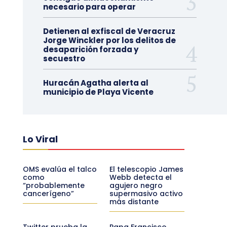
necesario para operar
Detienen al exfiscal de Veracruz
Jorge Winckler por los delitos de
desaparición forzada y
secuestro
Huracán Agatha alerta al
municipio de Playa Vicente
Lo Viral
OMS evalúa el talco
El telescopio James
como
Webb detecta el
“probablemente
agujero negro
cancerígeno”
supermasivo activo
más distante
Twitter prueba la
Papa Francisco