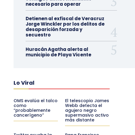
necesario para operar
Detienen al exfiscal de Veracruz
Jorge Winckler por los delitos de
desaparición forzada y
secuestro
Huracán Agatha alerta al
municipio de Playa Vicente
Lo Viral
OMS evalúa el talco
El telescopio James
como
Webb detecta el
“probablemente
agujero negro
cancerígeno”
supermasivo activo
más distante
Twitter prueba la
Papa Francisco