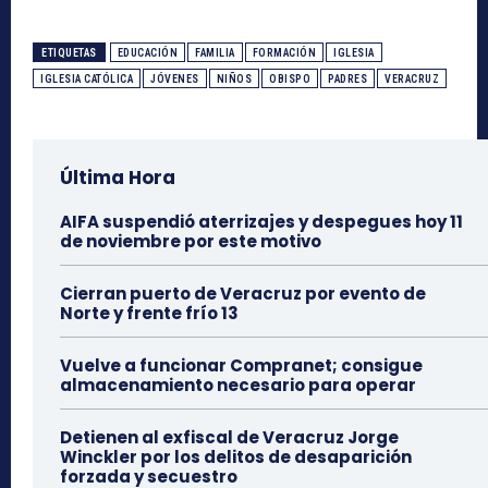
ETIQUETAS
EDUCACIÓN
FAMILIA
FORMACIÓN
IGLESIA
IGLESIA CATÓLICA
JÓVENES
NIÑOS
OBISPO
PADRES
VERACRUZ
Última Hora
AIFA suspendió aterrizajes y despegues hoy 11
de noviembre por este motivo
Cierran puerto de Veracruz por evento de
Norte y frente frío 13
Vuelve a funcionar Compranet; consigue
almacenamiento necesario para operar
Detienen al exfiscal de Veracruz Jorge
Winckler por los delitos de desaparición
forzada y secuestro