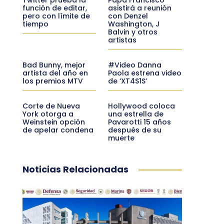
función de editar,
asistirá a reunión
pero con límite de
con Denzel
tiempo
Washington, J
Balvin y otros
artistas
Bad Bunny, mejor
#Video Danna
artista del año en
Paola estrena video
los premios MTV
de ‘XT4S1S’
Corte de Nueva
Hollywood coloca
York otorga a
una estrella de
Weinstein opción
Pavarotti 15 años
de apelar condena
después de su
muerte
Noticias Relacionadas