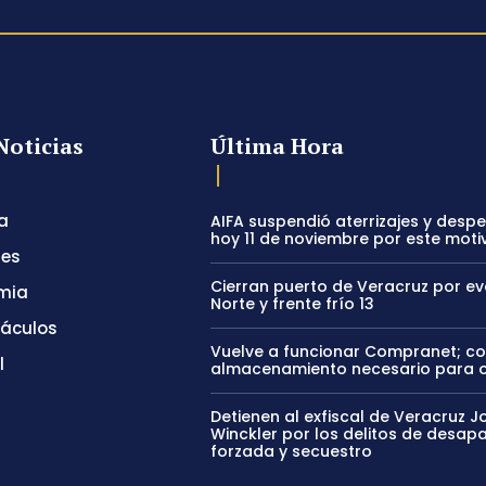
Noticias
Última Hora
a
AIFA suspendió aterrizajes y desp
hoy 11 de noviembre por este moti
tes
Cierran puerto de Veracruz por e
mia
Norte y frente frío 13
táculos
Vuelve a funcionar Compranet; c
l
almacenamiento necesario para 
Detienen al exfiscal de Veracruz J
Winckler por los delitos de desapa
forzada y secuestro