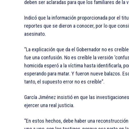
deben ser aclaradas para que los familiares de la v
Indicó que la información proporcionada por el tit
reportes que se dieron a conocer, por lo que cons
asesinato.
“La explicación que da el Gobernador no es creíbl
fue una confusión. No es creíble la versión ‘confu
homicida esperó a la víctima hasta identificarla, po
esperando para matar. Y fueron nueve balazos. Eso 
tanto, el supuesto error no es creíble”.
García Jiménez insistió en que las investigaciones
ejercer una real justicia.
“En estos hechos, debe haber una reconstrucción 
uno a uno, con los testigos, porque esa parte en la