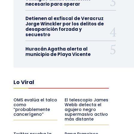
necesario para operar
Detienen al exfiscal de Veracruz
Jorge Winckler por los delitos de
desaparición forzada y
secuestro
Huracán Agatha alerta al
municipio de Playa Vicente
Lo Viral
OMS evalúa el talco
El telescopio James
como
Webb detecta el
“probablemente
agujero negro
cancerígeno”
supermasivo activo
más distante
Twitter prueba la
Papa Francisco