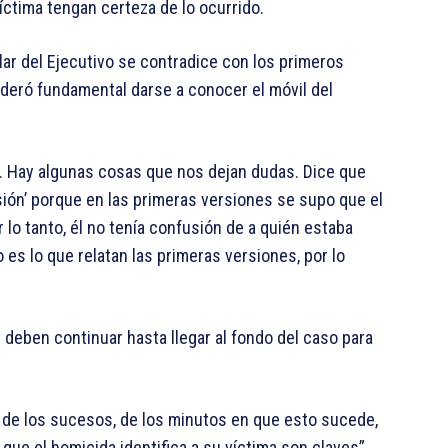
íctima tengan certeza de lo ocurrido.
ular del Ejecutivo se contradice con los primeros
ideró fundamental darse a conocer el móvil del
e. Hay algunas cosas que nos dejan dudas. Dice que
sión’ porque en las primeras versiones se supo que el
r lo tanto, él no tenía confusión de a quién estaba
es lo que relatan las primeras versiones, por lo
 deben continuar hasta llegar al fondo del caso para
de los sucesos, de los minutos en que esto sucede,
 que el homicida identifica a su víctima son claves”.