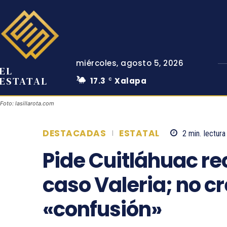
miércoles, agosto 5, 2026
EL
ESTATAL
17.3
Xalapa
C
Foto: lasillarota.com
DESTACADAS
ESTATAL
2
min.
lectura
Pide Cuitláhuac re
caso Valeria; no cr
«confusión»