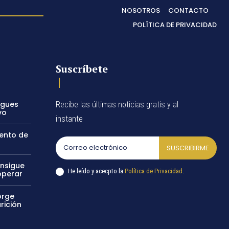
NOSOTROS
CONTACTO
POLÍTICA DE PRIVACIDAD
Suscríbete
egues
Recibe las últimas noticias gratis y al
vo
instante
vento de
SUSCRIBIRME
onsigue
He leído y acecpto la
Política de Privacidad
.
operar
orge
rición