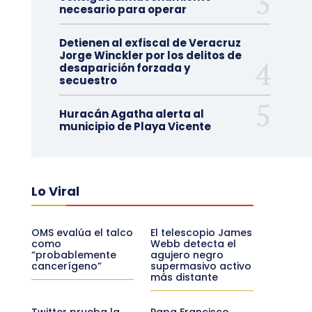
necesario para operar
Detienen al exfiscal de Veracruz
Jorge Winckler por los delitos de
desaparición forzada y
secuestro
Huracán Agatha alerta al
municipio de Playa Vicente
Lo Viral
OMS evalúa el talco
El telescopio James
como
Webb detecta el
“probablemente
agujero negro
cancerígeno”
supermasivo activo
más distante
Twitter prueba la
Papa Francisco