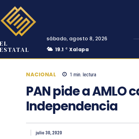
sábado, agosto 8, 2026
EL
ESTATAL
19.1
Xalapa
C
NACIONAL
1
min.
lectura
PAN pide a AMLO ca
Independencia
julio 30, 2020