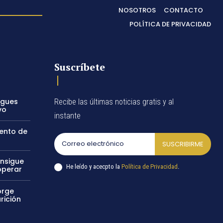
NOSOTROS
CONTACTO
POLÍTICA DE PRIVACIDAD
Suscríbete
egues
Recibe las últimas noticias gratis y al
vo
instante
vento de
SUSCRIBIRME
onsigue
He leído y acecpto la
Política de Privacidad
.
operar
orge
rición