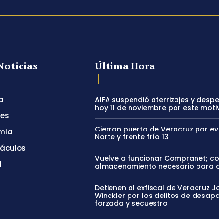
Noticias
Última Hora
a
AIFA suspendió aterrizajes y desp
hoy 11 de noviembre por este moti
tes
Cierran puerto de Veracruz por e
mia
Norte y frente frío 13
táculos
Vuelve a funcionar Compranet; c
l
almacenamiento necesario para 
Detienen al exfiscal de Veracruz J
Winckler por los delitos de desapa
forzada y secuestro