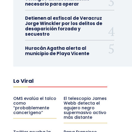
necesario para operar
Detienen al exfiscal de Veracruz
Jorge Winckler por los delitos de
desaparición forzada y
secuestro
Huracán Agatha alerta al
municipio de Playa Vicente
Lo Viral
OMS evalúa el talco
El telescopio James
como
Webb detecta el
“probablemente
agujero negro
cancerígeno”
supermasivo activo
más distante
Twitter prueba la
Papa Francisco