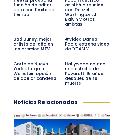
función de editar,
asistirá a reunión
pero con límite de
con Denzel
tiempo
Washington, J
Balvin y otros
artistas
Bad Bunny, mejor
#Video Danna
artista del año en
Paola estrena video
los premios MTV
de ‘XT4S1S’
Corte de Nueva
Hollywood coloca
York otorga a
una estrella de
Weinstein opción
Pavarotti 15 años
de apelar condena
después de su
muerte
Noticias Relacionadas