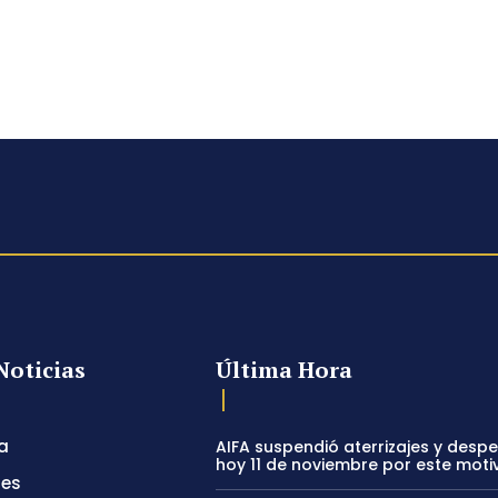
Noticias
Última Hora
a
AIFA suspendió aterrizajes y desp
hoy 11 de noviembre por este moti
tes