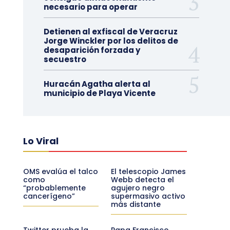
necesario para operar
Detienen al exfiscal de Veracruz
Jorge Winckler por los delitos de
desaparición forzada y
secuestro
Huracán Agatha alerta al
municipio de Playa Vicente
Lo Viral
OMS evalúa el talco
El telescopio James
como
Webb detecta el
“probablemente
agujero negro
cancerígeno”
supermasivo activo
más distante
Twitter prueba la
Papa Francisco