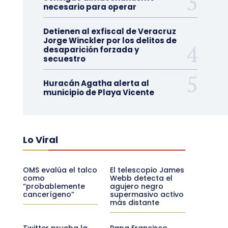
necesario para operar
Detienen al exfiscal de Veracruz
Jorge Winckler por los delitos de
desaparición forzada y
secuestro
Huracán Agatha alerta al
municipio de Playa Vicente
Lo Viral
OMS evalúa el talco
El telescopio James
como
Webb detecta el
“probablemente
agujero negro
cancerígeno”
supermasivo activo
más distante
Twitter prueba la
Papa Francisco