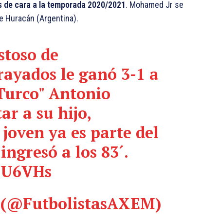
s de cara a la temporada 2020/2021
. Mohamed Jr se
e Huracán (Argentina).
stoso de
ayados
le ganó 3-1 a
Turco" Antonio
r a su hijo,
l joven ya es parte del
ngresó a los 83´.
kjU6VHs
 (@FutbolistasAXEM)