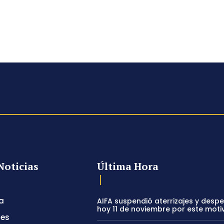
Noticias
Última Hora
a
AIFA suspendió aterrizajes y desp
hoy 11 de noviembre por este moti
tes