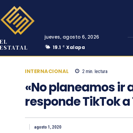
jueves, agosto 6, 2026
EL
ESTATAL
19.1
Xalapa
C
INTERNACIONAL
2
min.
lectura
«No planeamos ir a
responde TikTok a
agosto 1, 2020