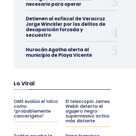
necesario para operar
Detienen al exfiscal de Veracruz
Jorge Winckler por los delitos de
desaparición forzada y
secuestro
Huracán Agatha alerta al
municipio de Playa Vicente
Lo Viral
OMS evalúa el talco
El telescopio James
como
Webb detecta el
“probablemente
agujero negro
cancerígeno”
supermasivo activo
más distante
Twitter prueba la
Papa Francisco