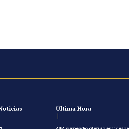
Noticias
Última Hora
a
AIFA suspendió aterrizajes y desp