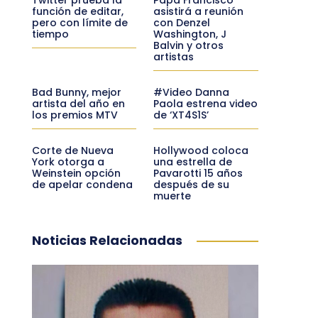
función de editar,
asistirá a reunión
pero con límite de
con Denzel
tiempo
Washington, J
Balvin y otros
artistas
Bad Bunny, mejor
#Video Danna
artista del año en
Paola estrena video
los premios MTV
de ‘XT4S1S’
Corte de Nueva
Hollywood coloca
York otorga a
una estrella de
Weinstein opción
Pavarotti 15 años
de apelar condena
después de su
muerte
Noticias Relacionadas