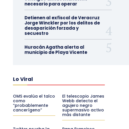
necesario para operar
Detienen al exfiscal de Veracruz
Jorge Winckler por los delitos de
desaparición forzada y
secuestro
Huracán Agatha alerta al
municipio de Playa Vicente
Lo Viral
OMS evalúa el talco
El telescopio James
como
Webb detecta el
“probablemente
agujero negro
cancerígeno”
supermasivo activo
más distante
Twitter prueba la
Papa Francisco