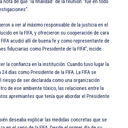
a nota de que “la finalidad” de la reunión “fue en todo
vestigaciones”.
 fueron a ver al máximo responsable de la justicia en el
ucido en la FIFA, y ofrecieron su cooperación de cara
la FIFA acudió allí de buena fe y como representante de
es fiduciarias como Presidente de la FIFA”, incide.
er la confianza en la institución. Cuando tuvo lugar la
a 24 días como Presidente de la FIFA. La FIFA se
el riesgo de ser declarada como una organización
ro de ese ambiente tóxico, las relaciones entre la
ntos apremiantes que tenía que abordar el Presidente
mbién deseaba explicar las medidas concretas que se
a en el seno de la FIFA. Desde el primer día de su