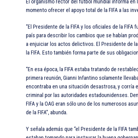
El organismo rector del futbol mundial informa en l
momento ofrecer el apoyo total de la FIFA a las in
“El Presidente de la FIFA y los oficiales de la FIFA
país para describir los cambios que se habían prod
a enjuiciar los actos delictivos. El Presidente de 
la FIFA. Esto también forma parte de sus obligacion
“En esa época, la FIFA estaba tratando de restablec
primera reunión, Gianni Infantino solamente llevab
encontraba en una situación desastrosa, y corría 
criminal por las autoridades estadounidenses. Dent
FIFA y la OAG eran sólo uno de los numerosos asu
de la FIFA”, abunda.
Y señala además que “el Presidente de la FIFA ta
estaban tomando para instaurar la buena gobernanz