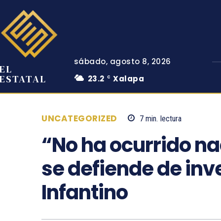
sábado, agosto 8, 2026
EL
ESTATAL
23.2
Xalapa
C
UNCATEGORIZED
7
min.
lectura
“No ha ocurrido na
se defiende de inv
Infantino