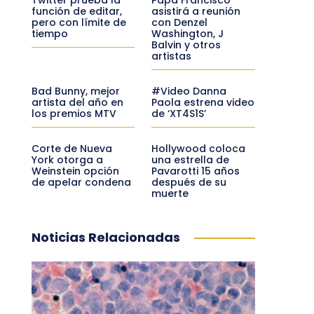
función de editar,
asistirá a reunión
pero con límite de
con Denzel
tiempo
Washington, J
Balvin y otros
artistas
Bad Bunny, mejor
#Video Danna
artista del año en
Paola estrena video
los premios MTV
de ‘XT4S1S’
Corte de Nueva
Hollywood coloca
York otorga a
una estrella de
Weinstein opción
Pavarotti 15 años
de apelar condena
después de su
muerte
Noticias Relacionadas