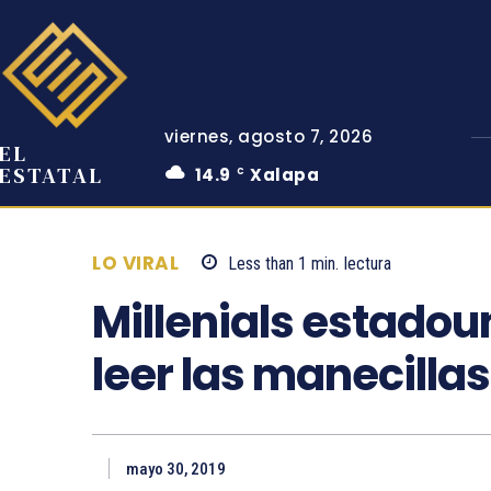
viernes, agosto 7, 2026
EL
ESTATAL
14.9
Xalapa
C
LO VIRAL
Less than 1
min.
lectura
Millenials estado
leer las manecillas 
mayo 30, 2019