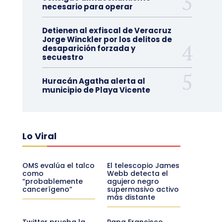
necesario para operar
Detienen al exfiscal de Veracruz
Jorge Winckler por los delitos de
desaparición forzada y
secuestro
Huracán Agatha alerta al
municipio de Playa Vicente
Lo Viral
OMS evalúa el talco
El telescopio James
como
Webb detecta el
“probablemente
agujero negro
cancerígeno”
supermasivo activo
más distante
Twitter prueba la
Papa Francisco