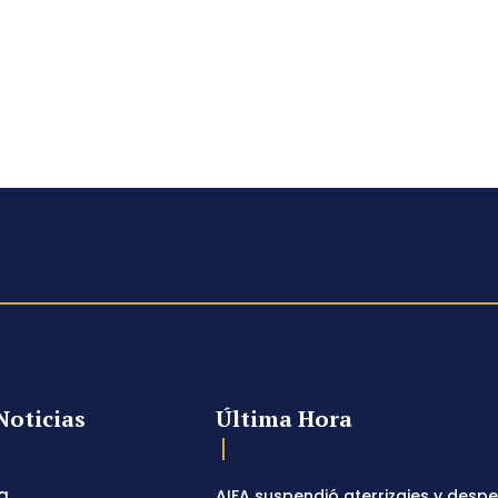
Noticias
Última Hora
a
AIFA suspendió aterrizajes y desp