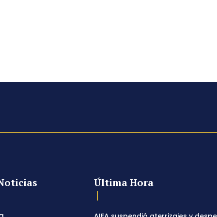
Noticias
Última Hora
a
AIFA suspendió aterrizajes y desp