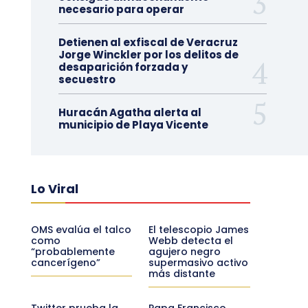
necesario para operar
Detienen al exfiscal de Veracruz
Jorge Winckler por los delitos de
desaparición forzada y
secuestro
Huracán Agatha alerta al
municipio de Playa Vicente
Lo Viral
OMS evalúa el talco
El telescopio James
como
Webb detecta el
“probablemente
agujero negro
cancerígeno”
supermasivo activo
más distante
Twitter prueba la
Papa Francisco