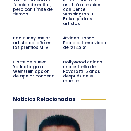
función de editar,
asistirá a reunión
pero con límite de
con Denzel
tiempo
Washington, J
Balvin y otros
artistas
Bad Bunny, mejor
#Video Danna
artista del año en
Paola estrena video
los premios MTV
de ‘XT4S1S’
Corte de Nueva
Hollywood coloca
York otorga a
una estrella de
Weinstein opción
Pavarotti 15 años
de apelar condena
después de su
muerte
Noticias Relacionadas