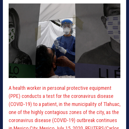
A health worker in personal protective equipment
(PPE) conducts a test for the coronavirus disease
(COVID-19) to a patient, in the municipality of Tlahuac,
one of the highly contagious zones of the city, as the
coronavirus disease (COVID-19) outbreak continues
in Mexico City, Mexico July 15, 2020. REUTERS/Carlos