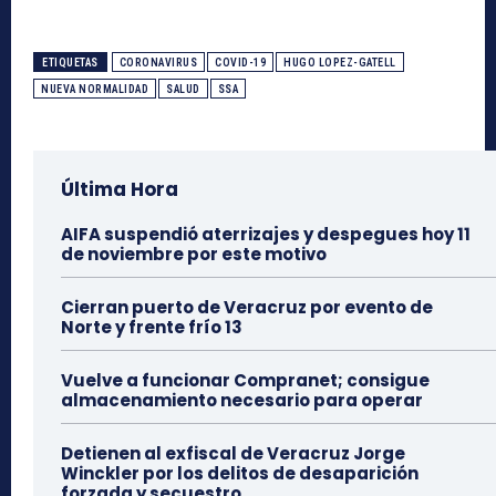
ETIQUETAS
CORONAVIRUS
COVID-19
HUGO LOPEZ-GATELL
NUEVA NORMALIDAD
SALUD
SSA
Última Hora
AIFA suspendió aterrizajes y despegues hoy 11
de noviembre por este motivo
Cierran puerto de Veracruz por evento de
Norte y frente frío 13
Vuelve a funcionar Compranet; consigue
almacenamiento necesario para operar
Detienen al exfiscal de Veracruz Jorge
Winckler por los delitos de desaparición
forzada y secuestro