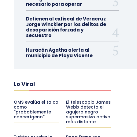
necesario para operar
Detienen al exfiscal de Veracruz
Jorge Winckler por los delitos de
desaparición forzada y
secuestro
Huracán Agatha alerta al
municipio de Playa Vicente
Lo Viral
OMS evalúa el talco
El telescopio James
como
Webb detecta el
“probablemente
agujero negro
cancerígeno”
supermasivo activo
más distante
Twitter prueba la
Papa Francisco