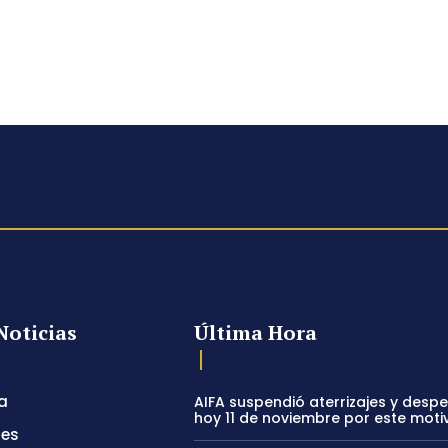
Noticias
Última Hora
a
AIFA suspendió aterrizajes y desp
hoy 11 de noviembre por este moti
tes