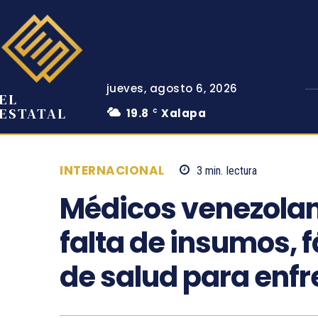
jueves, agosto 6, 2026
EL
ESTATAL
19.8
Xalapa
C
INTERNACIONAL
3
min.
lectura
Médicos venezolan
falta de insumos, 
de salud para enf