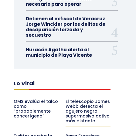
necesario para operar
Detienen al exfiscal de Veracruz
Jorge Winckler por los delitos de
desaparición forzada y
secuestro
Huracán Agatha alerta al
municipio de Playa Vicente
Lo Viral
OMS evalúa el talco
El telescopio James
como
Webb detecta el
“probablemente
agujero negro
cancerígeno”
supermasivo activo
más distante
Twitter prueba la
Papa Francisco