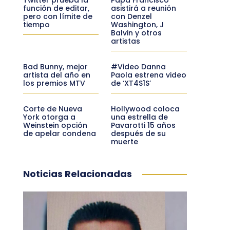
función de editar,
asistirá a reunión
pero con límite de
con Denzel
tiempo
Washington, J
Balvin y otros
artistas
Bad Bunny, mejor
#Video Danna
artista del año en
Paola estrena video
los premios MTV
de ‘XT4S1S’
Corte de Nueva
Hollywood coloca
York otorga a
una estrella de
Weinstein opción
Pavarotti 15 años
de apelar condena
después de su
muerte
Noticias Relacionadas