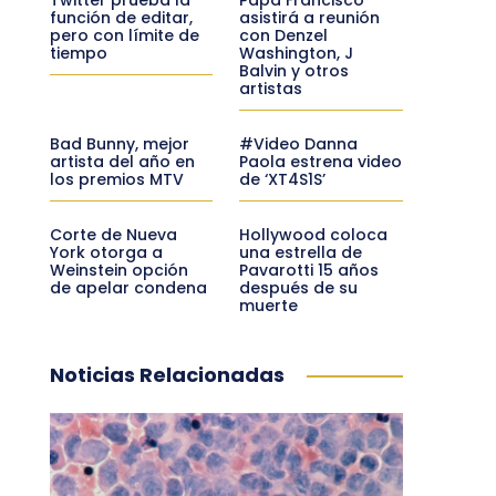
función de editar,
asistirá a reunión
pero con límite de
con Denzel
tiempo
Washington, J
Balvin y otros
artistas
Bad Bunny, mejor
#Video Danna
artista del año en
Paola estrena video
los premios MTV
de ‘XT4S1S’
Corte de Nueva
Hollywood coloca
York otorga a
una estrella de
Weinstein opción
Pavarotti 15 años
de apelar condena
después de su
muerte
Noticias Relacionadas