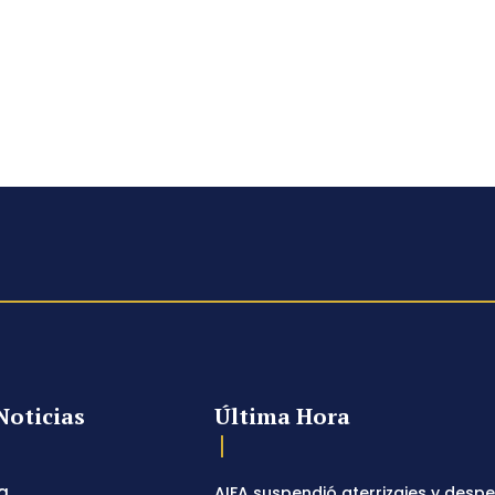
Noticias
Última Hora
a
AIFA suspendió aterrizajes y desp