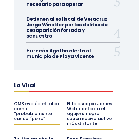
necesario para operar
Detienen al exfiscal de Veracruz
Jorge Winckler por los delitos de
desaparición forzada y
secuestro
Huracán Agatha alerta al
municipio de Playa Vicente
Lo Viral
OMS evalúa el talco
El telescopio James
como
Webb detecta el
“probablemente
agujero negro
cancerígeno”
supermasivo activo
más distante
Twitter prueba la
Papa Francisco