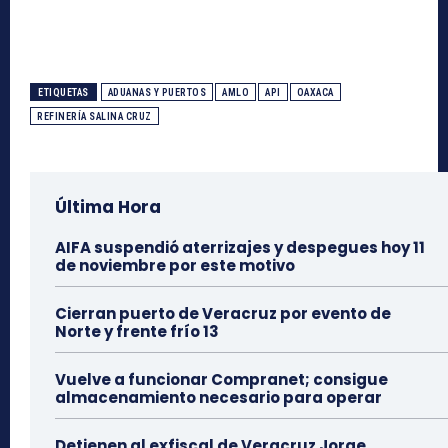
ETIQUETAS
ADUANAS Y PUERTOS
AMLO
API
OAXACA
REFINERÍA SALINA CRUZ
Última Hora
AIFA suspendió aterrizajes y despegues hoy 11
de noviembre por este motivo
Cierran puerto de Veracruz por evento de
Norte y frente frío 13
Vuelve a funcionar Compranet; consigue
almacenamiento necesario para operar
Detienen al exfiscal de Veracruz Jorge