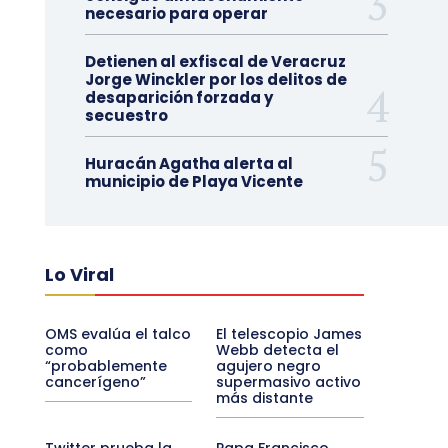
necesario para operar
Detienen al exfiscal de Veracruz
Jorge Winckler por los delitos de
desaparición forzada y
secuestro
Huracán Agatha alerta al
municipio de Playa Vicente
Lo Viral
OMS evalúa el talco
El telescopio James
como
Webb detecta el
“probablemente
agujero negro
cancerígeno”
supermasivo activo
más distante
Twitter prueba la
Papa Francisco