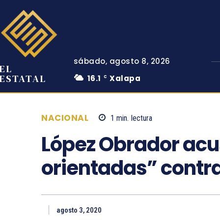
sábado, agosto 8, 2026
EL
ESTATAL
16.1
Xalapa
C
NACIONAL
1
min.
lectura
López Obrador ac
orientadas” contra
agosto 3, 2020